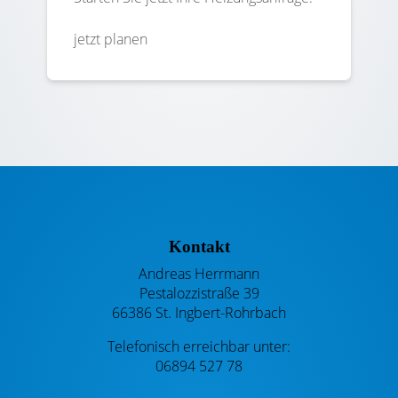
jetzt planen
Footer - Kontaktdaten und Öffnungszeiten
Kontakt
Andreas Herrmann
Pestalozzistraße 39
66386 St. Ingbert-Rohrbach
Telefonisch erreichbar unter:
06894 527 78